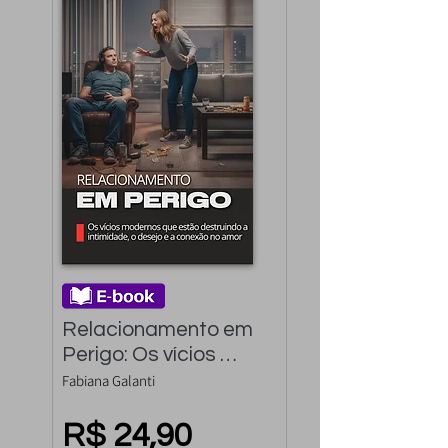
Relacionamento em 
Perigo: Os vícios 
modernos que estão 
Fabiana Galanti
destruindo, o desejo 
e a conexão no amor
R$ 24,90