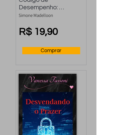
Desempenho: 
Controle a 
Simone Madelloon
Ejaculação Precoce 
e Rápida
R$ 19,90
Comprar