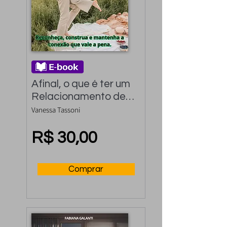
Afinal, o que é ter um 
Relacionamento de 
Verdade?: 
Vanessa Tassoni
Reconheça, construa 
e mantenha a 
R$ 30,00
conexão que vale a 
pena.
Comprar