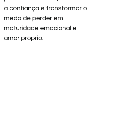
a confiança e transformar o 
medo de perder em 
maturidade emocional e 
amor próprio.
Ler mais
Preço digital de capa: (valor pode ser
alterado pelo autor)
R$ 35,00
Comprar pela Amazon