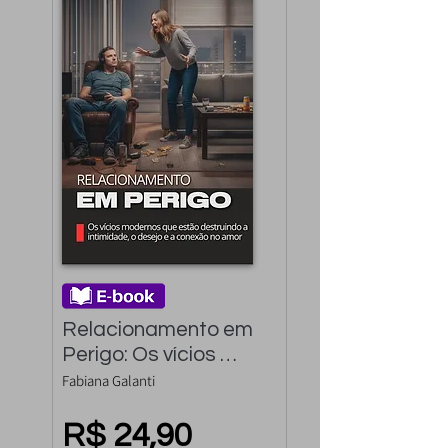
Relacionamento em 
Perigo: Os vícios 
modernos que estão 
Fabiana Galanti
destruindo, o desejo 
e a conexão no amor
R$ 24,90