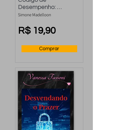
Desempenho: 
Controle a 
Simone Madelloon
Ejaculação Precoce 
e Rápida
R$ 19,90
Comprar