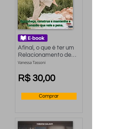
Afinal, o que é ter um 
Relacionamento de 
Verdade?: 
Vanessa Tassoni
Reconheça, construa 
e mantenha a 
R$ 30,00
conexão que vale a 
pena.
Comprar