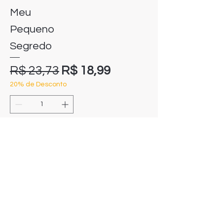
Meu
Pequeno
Segredo
Preço normal
Preço promocional
R$ 23,73
R$ 18,99
20% de Desconto
Comprar