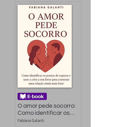
O amor pede socorro: 
Como identificar os 
pontos de ruptura e 
Fabiana Galanti