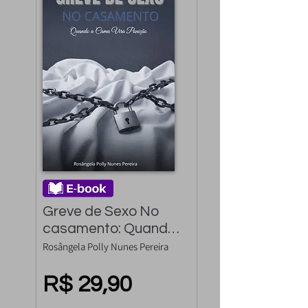
Greve de Sexo No 
casamento: Quando 
a Cama Vira Punição
Rosângela Polly Nunes Pereira
R$ 29,90