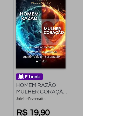
HOMEM RAZÃO 
MULHER CORAÇÃO: 
Amadurecimento e 
Joleide Pezzenatto
Sentimento o ponto 
de equilíbrio do 
R$ 19,90