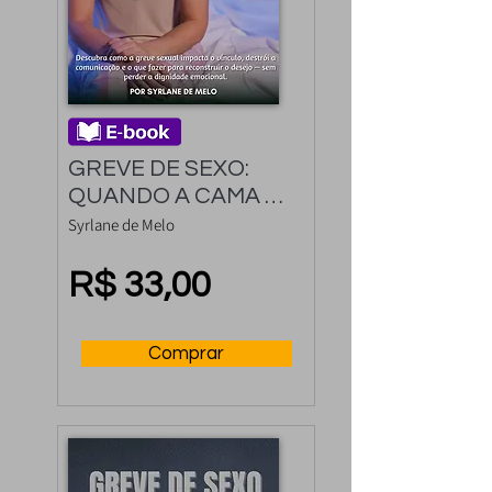
GREVE DE SEXO: 
QUANDO A CAMA 
VIRA UM CAMPO DE 
Syrlane de Melo
BATALHA
R$ 33,00
Comprar