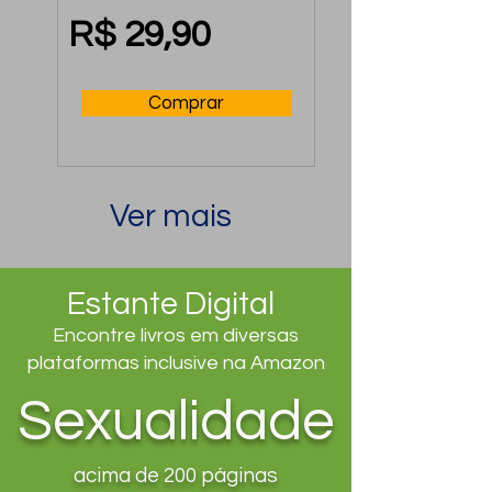
usar a crise a seu 
favor para construir 
R$ 29,90
uma relação ainda 
mais forte
Comprar
Ver mais
Estante Digital
Encontre livros em diversas
plataformas inclusive na Amazon
Sexualidade
acima de 200 páginas