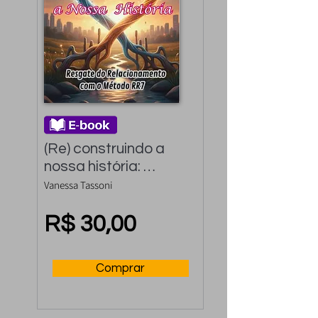
(Re) construindo a 
nossa história: 
Resgate do 
Vanessa Tassoni
relacionamento com 
o método RR7
R$ 30,00
Comprar