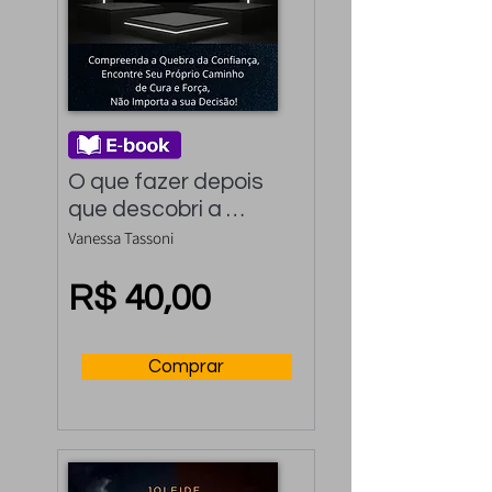
O que fazer depois 
que descobri a 
traição?: 
Vanessa Tassoni
Compreenda a 
quebra da confiança, 
R$ 40,00
encontre seu próprio 
caminho de cura e 
Comprar
força, Não importa a 
sua decisão!