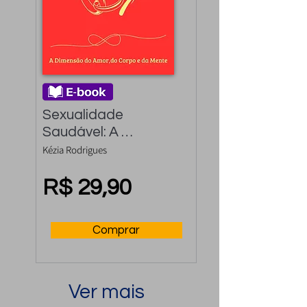
Sexualidade 
Saudável: A 
Dimensão do amor, 
Kézia Rodrigues
do Corpo e da Mente
R$ 29,90
Comprar
Ver mais