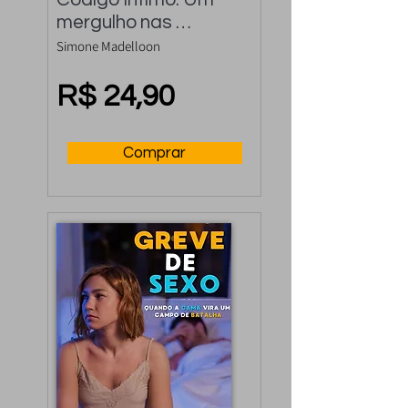
mergulho nas 
linguagens, gatilhos e 
Simone Madelloon
segredos da 
sexualidade
R$ 24,90
Comprar