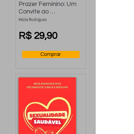
Prazer Feminino: Um 
Convite ao 
autoconhecimento 
Kézia Rodrigues
do Prazer Feminino
R$ 29,90
Comprar