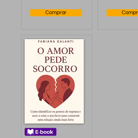
encontre seu próprio 
casamento, 
caminho de cura e 
Comprar
Compr
força, Não importa a 
sua decisão!