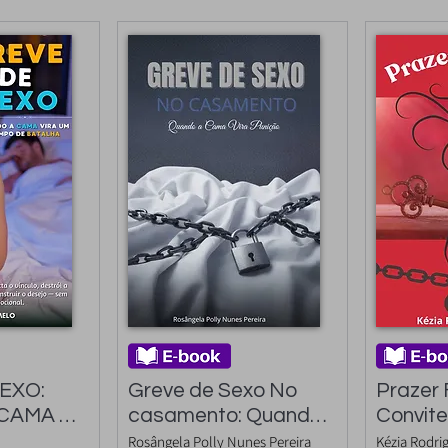
EXO: 
Greve de Sexo No 
Prazer 
CAMA 
casamento: Quando 
Convite
MPO DE 
a Cama Vira Punição
autoco
Rosângela Polly Nunes Pereira
Kézia Rodri