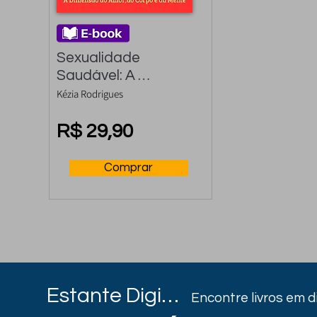
Sexualidade 
Saudável: A 
Dimensão do amor, 
Kézia Rodrigues
do Corpo e da Mente
R$ 29,90
Comprar
Estante Digital
Encontre livros em 