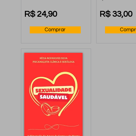
segredos da 
BATALHA
sexualidade
R$ 24,90
R$ 33,00
Comprar
Compr