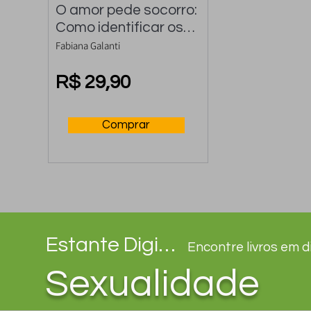
O amor pede socorro: 
Como identificar os 
pontos de ruptura e 
Fabiana Galanti
usar a crise a seu 
favor para construir 
R$ 29,90
uma relação ainda 
mais forte
Comprar
Estante Digital
Encontre livros em 
Sexualidade