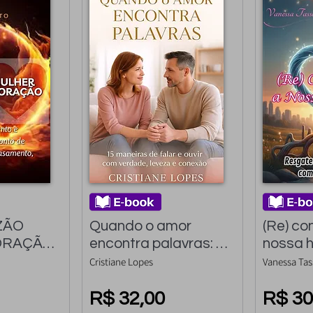
ÃO 
Quando o amor 
(Re) con
RAÇÃO: 
encontra palavras: 
nossa hi
nto e 
15 maneiras de falar 
Resgate
Cristiane Lopes
Vanessa Tas
 ponto 
e ouvir com verdade 
relacio
do 
leves e Conexão
R$ 32,00
o méto
R$ 30