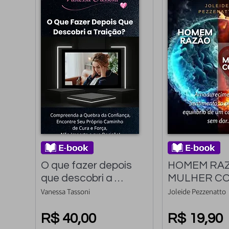
O que fazer depois 
HOMEM RAZ
que descobri a 
MULHER CO
traição?: 
Amadurecime
Vanessa Tassoni
Joleide Pezzenatto
Compreenda a 
Sentimento o
quebra da confiança, 
R$ 40,00
de equilíbrio 
R$ 19,90