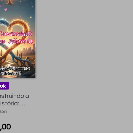
struindo a 
stória: 
 do 
soni
namento com 
do RR7
,00