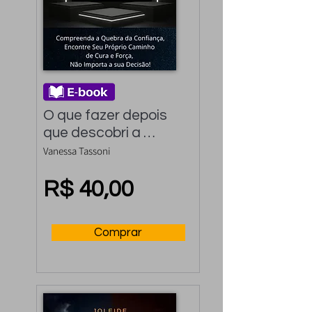
O que fazer depois 
que descobri a 
traição?: 
Vanessa Tassoni
Compreenda a 
quebra da confiança, 
R$ 40,00
encontre seu próprio 
caminho de cura e 
Comprar
força, Não importa a 
sua decisão!