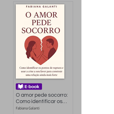
O amor pede socorro: 
Como identificar os 
pontos de ruptura e 
Fabiana Galanti