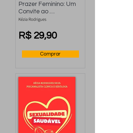
Prazer Feminino: Um 
Convite ao 
autoconhecimento 
Kézia Rodrigues
do Prazer Feminino
R$ 29,90
Comprar