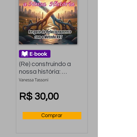
(Re) construindo a 
nossa história: 
Resgate do 
Vanessa Tassoni
relacionamento com 
o método RR7
R$ 30,00
Comprar