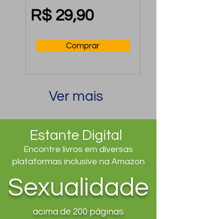
usar a crise a seu 
favor para construir 
R$ 29,90
uma relação ainda 
mais forte
Comprar
Ver mais
Estante Digital
Encontre livros em diversas
plataformas inclusive na Amazon
Sexualidade
acima de 200 páginas