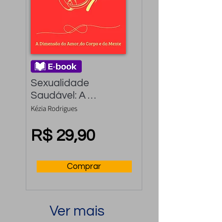
Sexualidade 
Saudável: A 
Dimensão do amor, 
Kézia Rodrigues
do Corpo e da Mente
R$ 29,90
Comprar
Ver mais