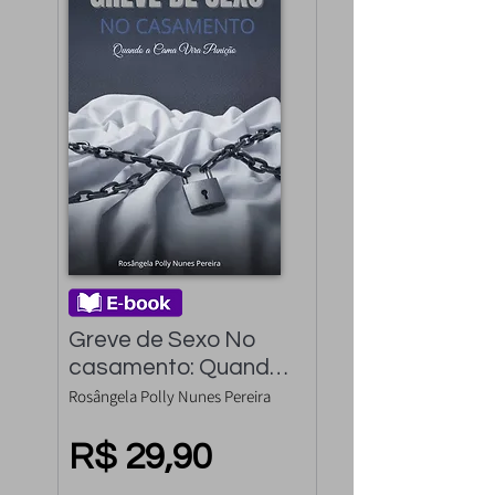
Greve de Sexo No 
casamento: Quando 
a Cama Vira Punição
Rosângela Polly Nunes Pereira
R$ 29,90