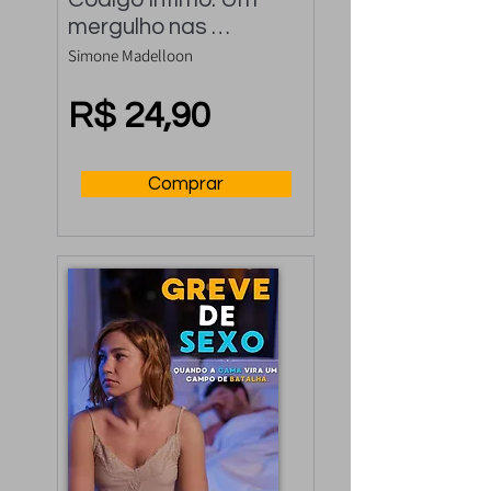
mergulho nas 
linguagens, gatilhos e 
Simone Madelloon
segredos da 
sexualidade
R$ 24,90
Comprar