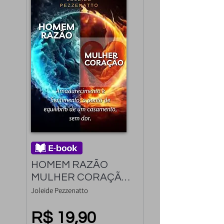
HOMEM RAZÃO 
MULHER CORAÇÃO: 
Amadurecimento e 
Joleide Pezzenatto
Sentimento o ponto 
de equilíbrio do 
R$ 19,90