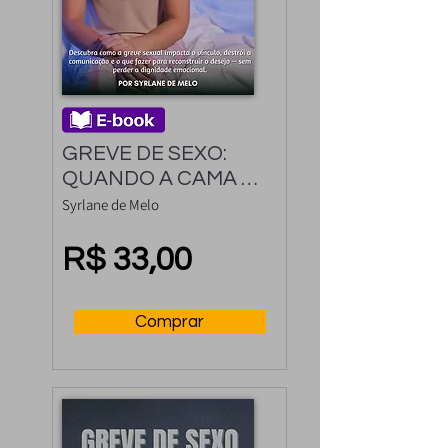
GREVE DE SEXO: 
QUANDO A CAMA 
VIRA UM CAMPO DE 
Syrlane de Melo
BATALHA
R$ 33,00
Comprar