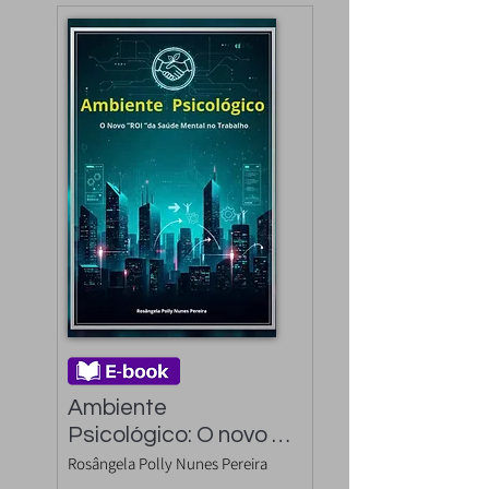
Ambiente 
Psicológico: O novo 
"ROI" da Saúde 
Rosângela Polly Nunes Pereira