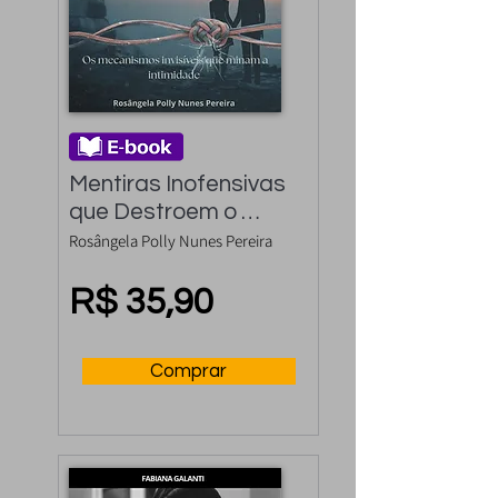
Mentiras Inofensivas 
que Destroem o 
Amor
Rosângela Polly Nunes Pereira
R$ 35,90
Comprar