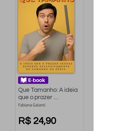
Que Tamanho: A ideia 
que o prazer 
depende 
Fabiana Galanti
exclusivamente do 
tamanho do pênis
R$ 24,90