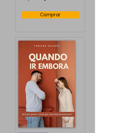
reconstruir ou 
aprimorar a 
Comprar
intimidade.