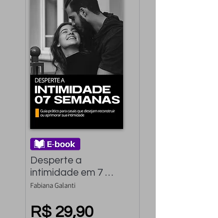
Desperte a 
intimidade em 7 
semanas: Guia 
Fabiana Galanti
Prático para casais 
que desejam 
R$ 29,90