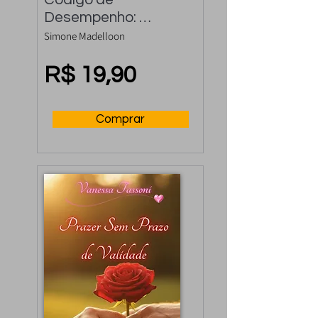
Desempenho: 
Controle a 
Simone Madelloon
Ejaculação Precoce 
e Rápida
R$ 19,90
Comprar