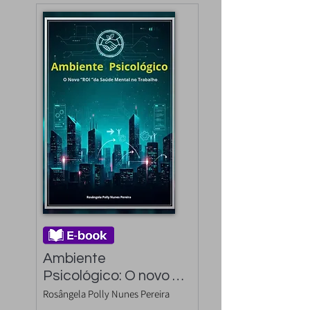
Ambiente 
Psicológico: O novo 
"ROI" da Saúde 
Rosângela Polly Nunes Pereira