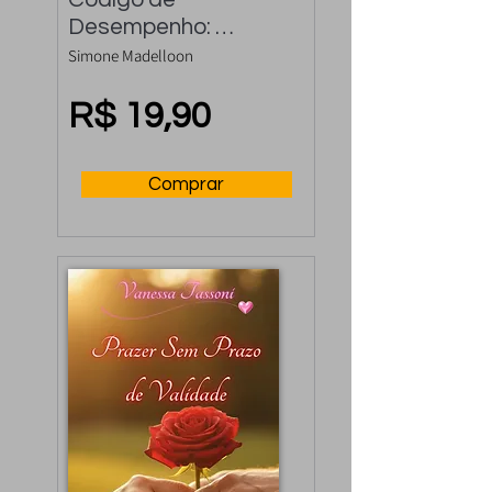
Desempenho: 
Controle a 
Simone Madelloon
Ejaculação Precoce 
e Rápida
R$ 19,90
Comprar