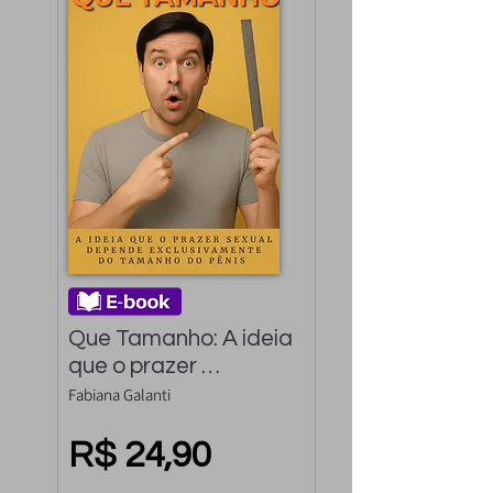
Que Tamanho: A ideia 
que o prazer 
depende 
Fabiana Galanti
exclusivamente do 
tamanho do pênis
R$ 24,90