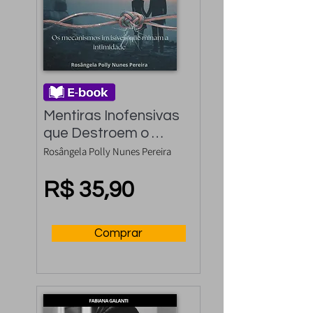
Mentiras Inofensivas 
que Destroem o 
Amor
Rosângela Polly Nunes Pereira
R$ 35,90
Comprar