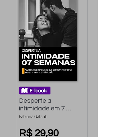
Desperte a 
intimidade em 7 
semanas: Guia 
Fabiana Galanti
Prático para casais 
que desejam 
R$ 29,90