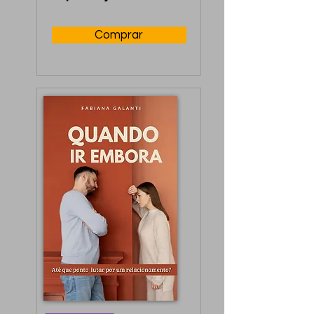
reconstruir ou 
aprimorar a 
Comprar
intimidade.