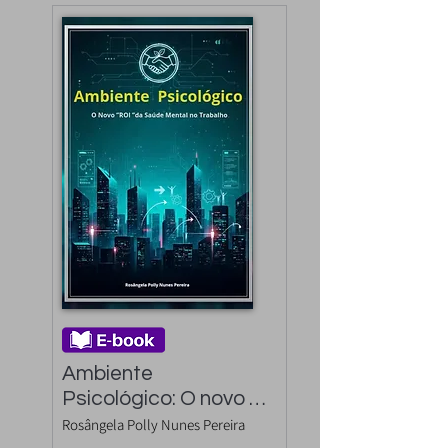
Ambiente 
Psicológico: O novo 
"ROI" da Saúde 
Rosângela Polly Nunes Pereira