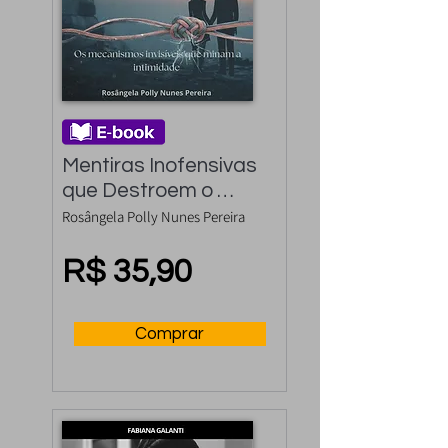
Mentiras Inofensivas 
que Destroem o 
Amor
Rosângela Polly Nunes Pereira
R$ 35,90
Comprar