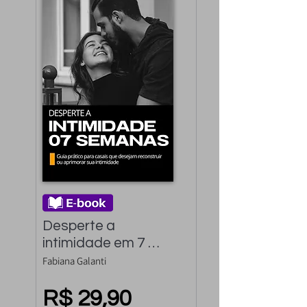
Desperte a 
intimidade em 7 
semanas: Guia 
Fabiana Galanti
Prático para casais 
que desejam 
R$ 29,90