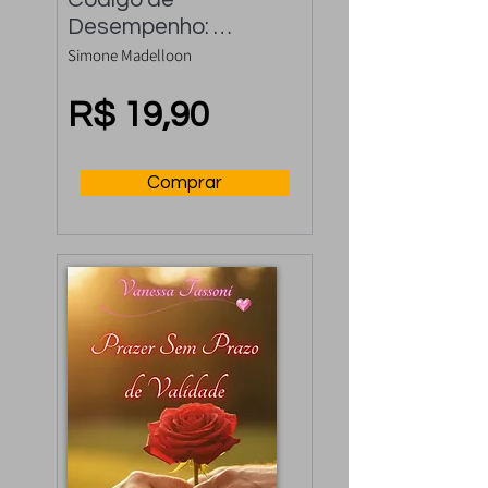
Desempenho: 
Controle a 
Simone Madelloon
Ejaculação Precoce 
e Rápida
R$ 19,90
Comprar