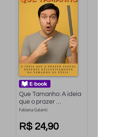
Que Tamanho: A ideia 
que o prazer 
depende 
Fabiana Galanti
exclusivamente do 
tamanho do pênis
R$ 24,90