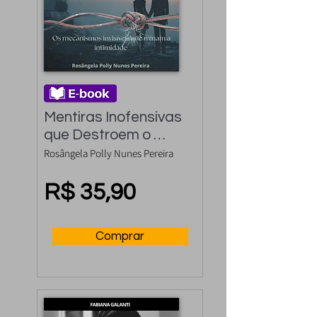
Mentiras Inofensivas 
que Destroem o 
Amor
Rosângela Polly Nunes Pereira
R$ 35,90
Comprar