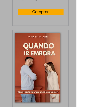
reconstruir ou 
aprimorar a 
Comprar
intimidade.