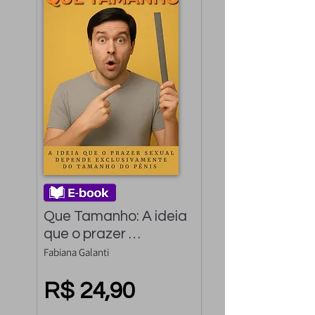
Que Tamanho: A ideia 
que o prazer 
depende 
Fabiana Galanti
exclusivamente do 
tamanho do pênis
R$ 24,90