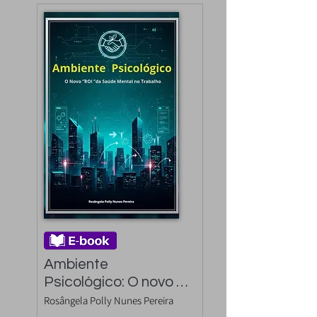
Ambiente 
Psicológico: O novo 
"ROI" da Saúde 
Rosângela Polly Nunes Pereira