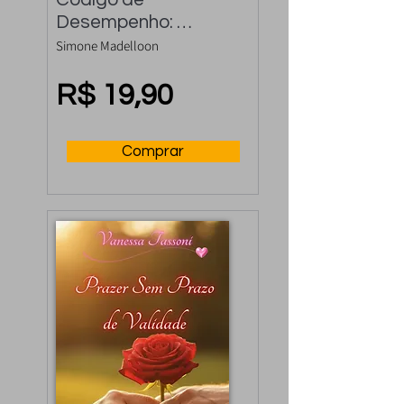
Desempenho: 
Controle a 
Simone Madelloon
Ejaculação Precoce 
e Rápida
R$ 19,90
Comprar