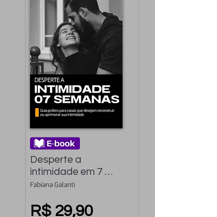
Desperte a 
intimidade em 7 
semanas: Guia 
Fabiana Galanti
Prático para casais 
que desejam 
R$ 29,90