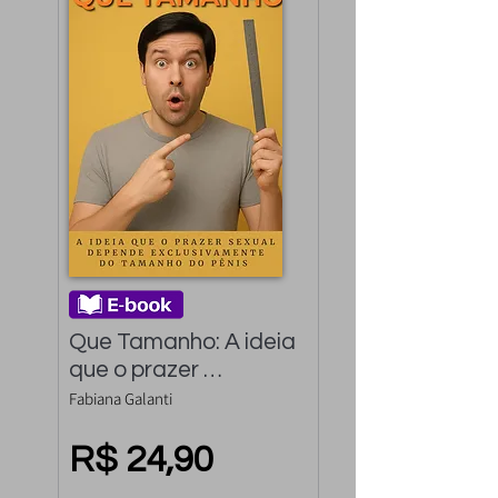
Que Tamanho: A ideia 
que o prazer 
depende 
Fabiana Galanti
exclusivamente do 
tamanho do pênis
R$ 24,90