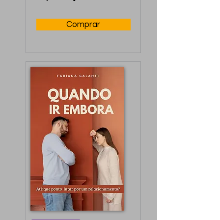
reconstruir ou 
aprimorar a 
Comprar
intimidade.