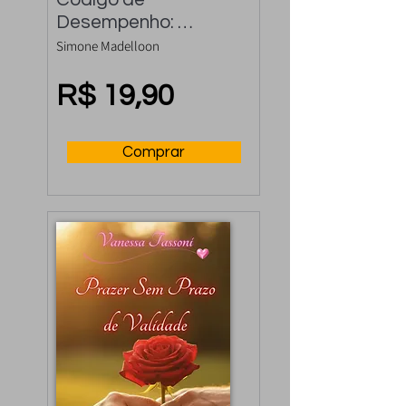
Desempenho: 
Controle a 
Simone Madelloon
Ejaculação Precoce 
e Rápida
R$ 19,90
Comprar