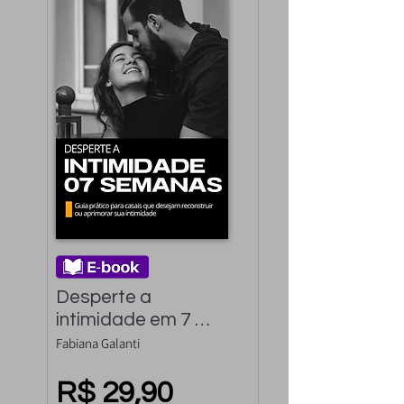
Desperte a 
intimidade em 7 
semanas: Guia 
Fabiana Galanti
Prático para casais 
que desejam 
R$ 29,90