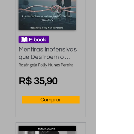
Mentiras Inofensivas 
que Destroem o 
Amor
Rosângela Polly Nunes Pereira
R$ 35,90
Comprar