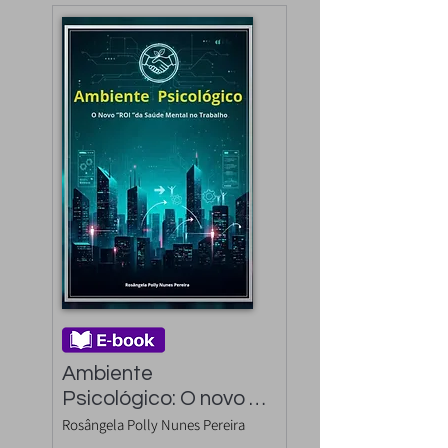
Ambiente 
Psicológico: O novo 
"ROI" da Saúde 
Rosângela Polly Nunes Pereira