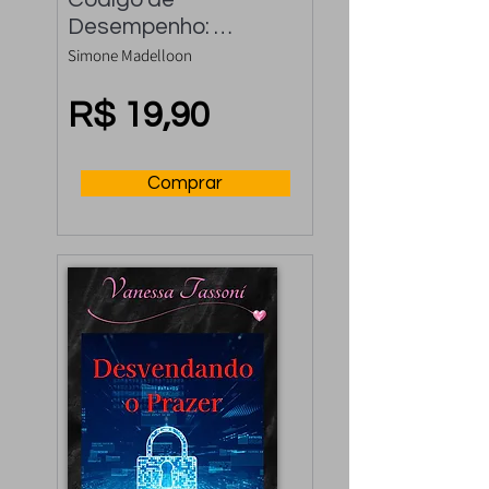
Desempenho: 
Controle a 
Simone Madelloon
Ejaculação Precoce 
e Rápida
R$ 19,90
Comprar