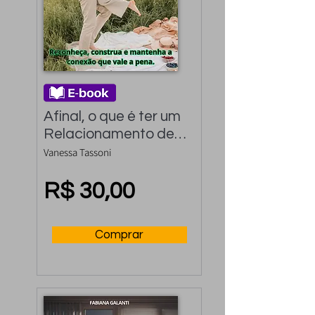
Afinal, o que é ter um 
Relacionamento de 
Verdade?: 
Vanessa Tassoni
Reconheça, construa 
e mantenha a 
R$ 30,00
conexão que vale a 
pena.
Comprar