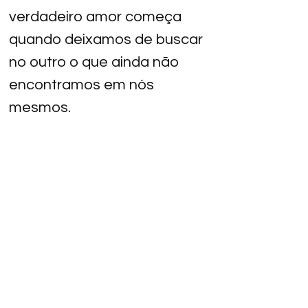
verdadeiro amor começa 
quando deixamos de buscar 
no outro o que ainda não 
encontramos em nós 
mesmos.
Ler mais
Preço digital de capa: (valor pode ser
alterado pelo autor)
R$ 24,90
Comprar pela Amazon