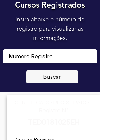
Cursos Registrados
Cursos Registrados
Insira abaixo o número de
registro para visualizar as
informações.
Buscar
CERTIFICADO REGISTRADO -
Registro Nº
TED0181025EH
Data do Registro: