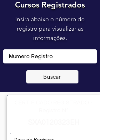
Cursos Registrados
Cursos Registrados
Insira abaixo o número de
registro para visualizar as
informações.
Buscar
CERTIFICADO REGISTRADO -
Registro Nº
SXA0120323EH
Data do Registro: