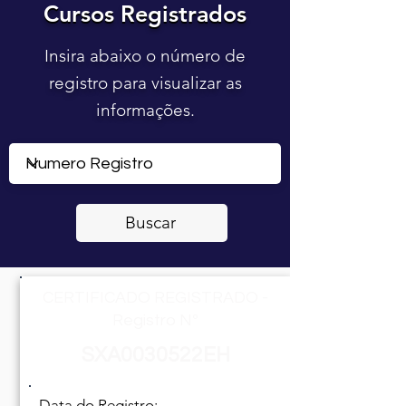
Cursos Registrados
Cursos Registrados
Insira abaixo o número de
registro para visualizar as
informações.
Buscar
CERTIFICADO REGISTRADO -
Registro Nº
SXA0030522EH
Data do Registro: