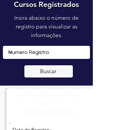
Cursos Registrados
Cursos Registrados
Insira abaixo o número de
registro para visualizar as
informações.
Buscar
CERTIFICADO REGISTRADO -
Registro Nº
RTO0131123EH
Data do Registro: