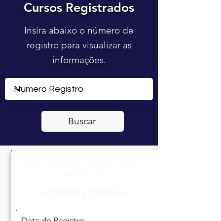
Cursos Registrados
Cursos Registrados
Insira abaixo o número de
registro para visualizar as
informações.
Buscar
CERTIFICADO REGISTRADO -
Registro Nº
RDR0211223EH
Data do Registro: