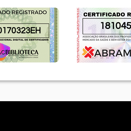
18104
0170323EH