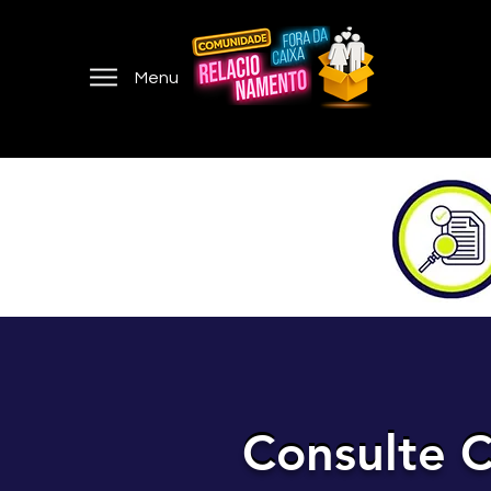
Menu
Consulte C
Consulte C