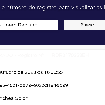
o o número de registro para visualizar as
Buscar
ADO - Registro Nº
RDR0170323EH
outubro de 2023 às 16:00:55
95-45af-ae79-e03ba194eb99
nches Gaion