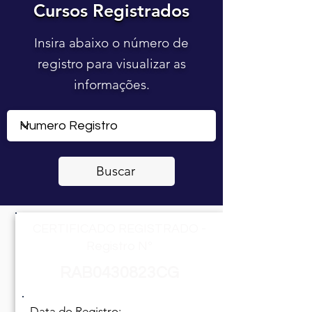
Cursos Registrados
Cursos Registrados
Insira abaixo o número de
registro para visualizar as
informações.
Buscar
CERTIFICADO REGISTRADO -
Registro Nº
RAB0430823CG
Data do Registro: