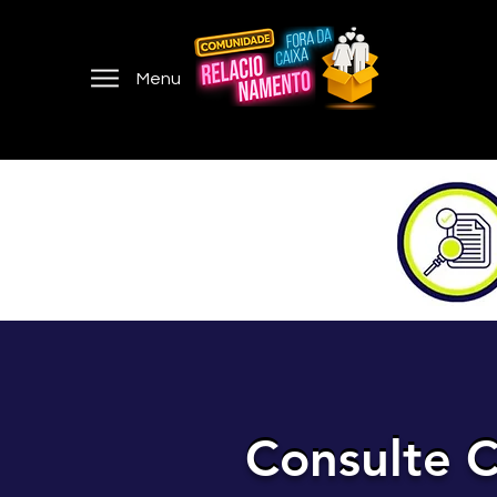
Menu
Consulte C
Consulte C