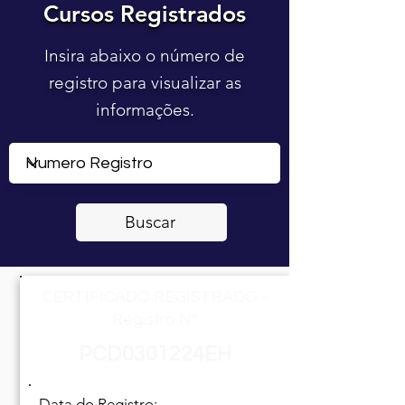
Cursos Registrados
Cursos Registrados
Insira abaixo o número de
registro para visualizar as
informações.
Buscar
CERTIFICADO REGISTRADO -
Registro Nº
PCD0301224EH
Data do Registro: