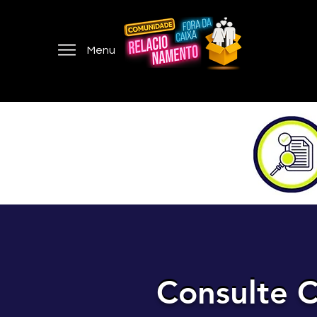
Menu
Consulte C
Consulte C