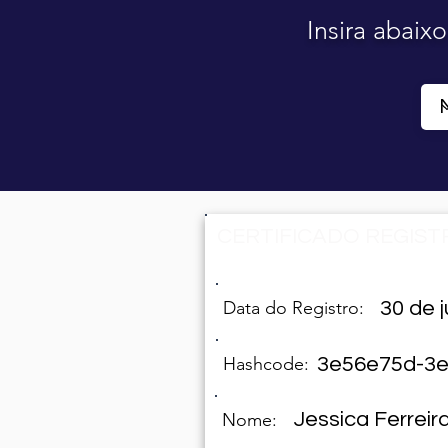
Insira abaix
CERTIFICADO REGISTR
Data do Registro:
30 de j
Hashcode:
3e56e75d-3e
Jessica Ferreira
Nome: