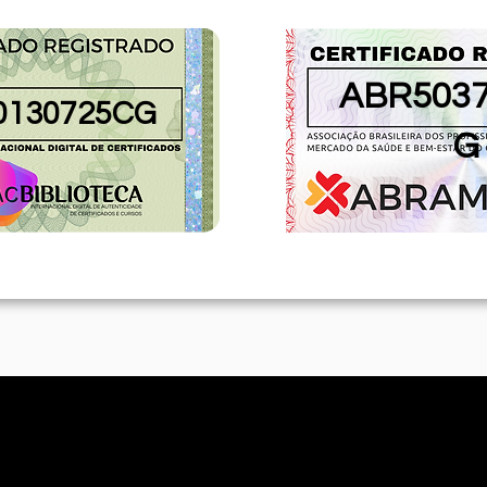
ABR5037
0130725CG
G