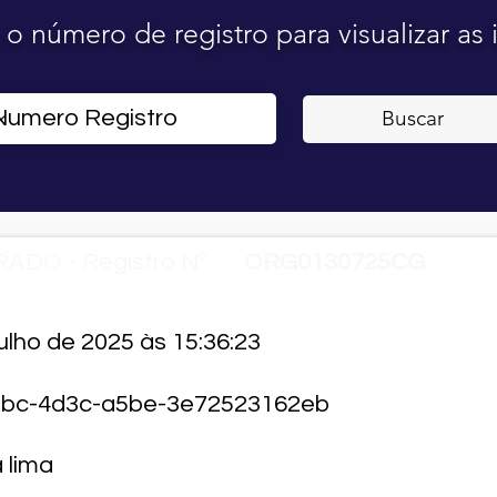
o o número de registro para visualizar as
Buscar
ADO - Registro Nº
ORG0130725CG
ulho de 2025 às 15:36:23
bc-4d3c-a5be-3e72523162eb
 lima