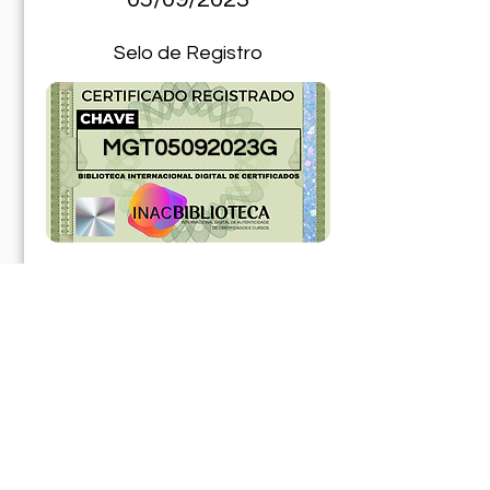
Selo de Registro
MGT05092023G
181202ABR