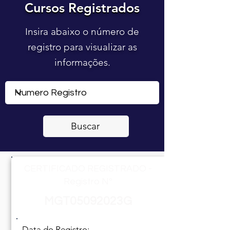
Cursos Registrados
Cursos Registrados
Insira abaixo o número de
registro para visualizar as
informações.
Buscar
CERTIFICADO REGISTRADO -
Registro Nº
MGT05092023G
Data do Registro: