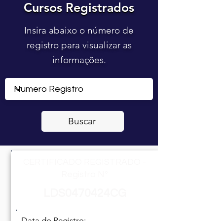
Cursos Registrados
Cursos Registrados
Insira abaixo o número de
registro para visualizar as
informações.
Buscar
CERTIFICADO REGISTRADO -
Registro Nº
LDS0470424CG
Data do Registro: