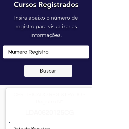
Cursos Registrados
Cursos Registrados
Insira abaixo o número de
registro para visualizar as
informações.
Buscar
CERTIFICADO REGISTRADO -
Registro Nº
LDA0620125CG
Data do Registro: