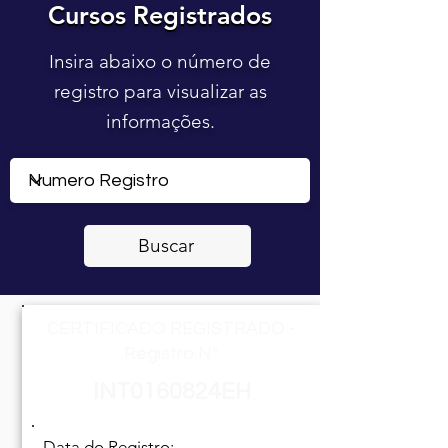
Cursos Registrados
Cursos Registrados
Insira abaixo o número de
registro para visualizar as
informações.
Buscar
CERTIFICADO REGISTRADO -
Registro Nº
INT0160824EH
Data do Registro: