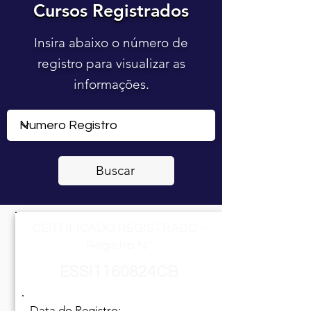
Cursos Registrados
Cursos Registrados
Insira abaixo o número de
registro para visualizar as
informações.
Buscar
CERTIFICADO REGISTRADO -
Registro Nº
ESSI1160824CB
Data do Registro: