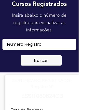
Cursos Registrados
Cursos Registrados
Insira abaixo o número de
registro para visualizar as
informações.
Buscar
CERTIFICADO REGISTRADO -
Registro Nº
ESSI1060624CB
Data do Registro: