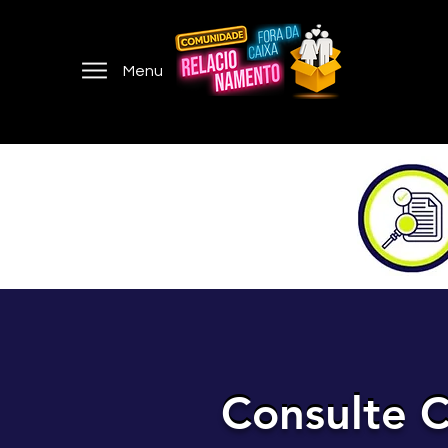
Menu
Consulte C
Consulte C