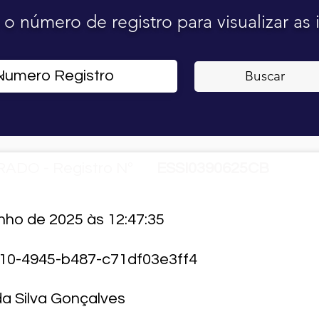
o o número de registro para visualizar as
Buscar
ADO - Registro Nº
ESSI0390625CB
unho de 2025 às 12:47:35
10-4945-b487-c71df03e3ff4
a Silva Gonçalves