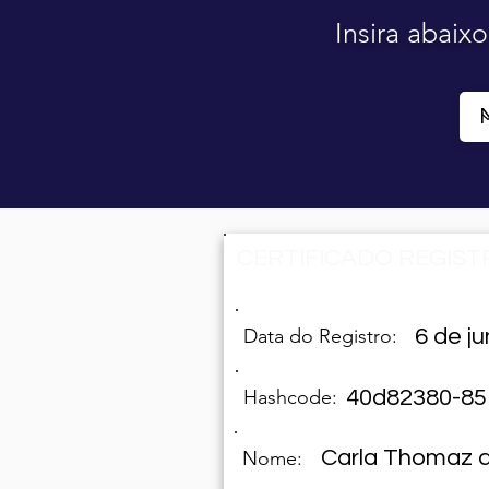
Insira abaix
CERTIFICADO REGISTR
Data do Registro:
6 de j
Hashcode:
40d82380-85
Carla Thomaz d
Nome: