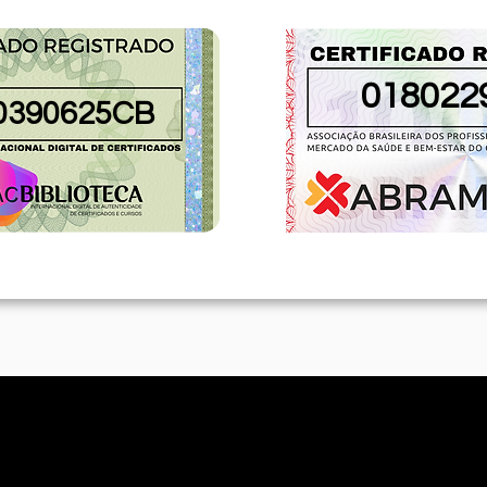
018022
0390625CB