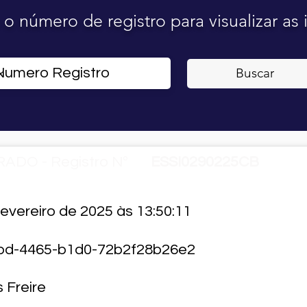
o o número de registro para visualizar as
Buscar
ADO - Registro Nº
ESSI0290225CB
fevereiro de 2025 às 13:50:11
bd-4465-b1d0-72b2f28b26e2
s Freire