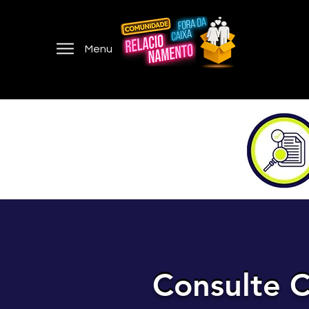
Menu
Consulte C
Consulte C