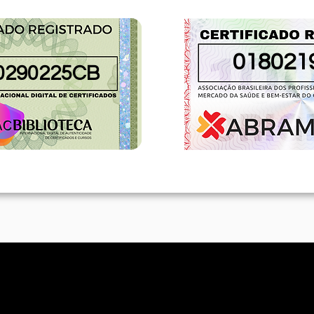
018021
0290225CB