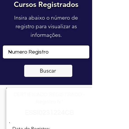
Cursos Registrados
Cursos Registrados
Insira abaixo o número de
registro para visualizar as
informações.
Buscar
CERTIFICADO REGISTRADO -
Registro Nº
ESSI0231224CB
Data do Registro: