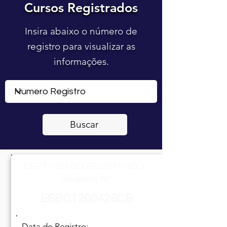
Cursos Registrados
Cursos Registrados
Insira abaixo o número de
registro para visualizar as
informações.
Buscar
CERTIFICADO REGISTRADO -
Registro Nº
ESBC1200426CB
Data do Registro: