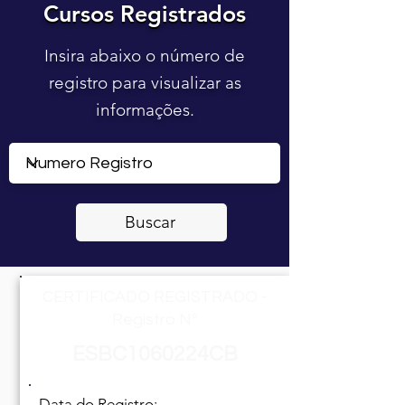
Cursos Registrados
Cursos Registrados
Insira abaixo o número de
registro para visualizar as
informações.
Buscar
CERTIFICADO REGISTRADO -
Registro Nº
ESBC1060224CB
Data do Registro: