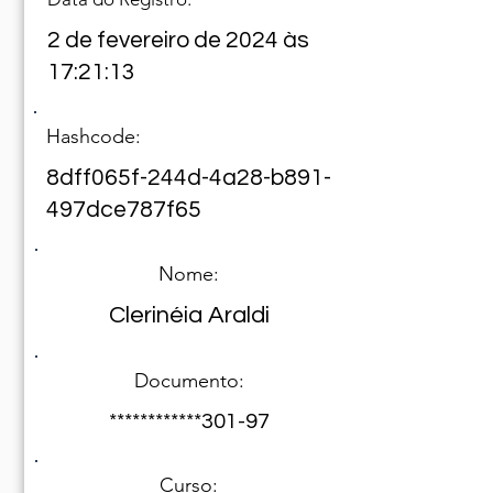
2 de fevereiro de 2024 às
17:21:13
Hashcode:
8dff065f-244d-4a28-b891-
497dce787f65
Nome:
Clerinéia Araldi
Documento:
************301-97
Curso: