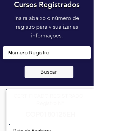
Cursos Registrados
Cursos Registrados
Insira abaixo o número de
registro para visualizar as
informações.
Buscar
CERTIFICADO REGISTRADO -
Registro Nº
COP0180125EH
Data do Registro: