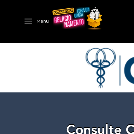
Menu
Consulte C
Consulte C