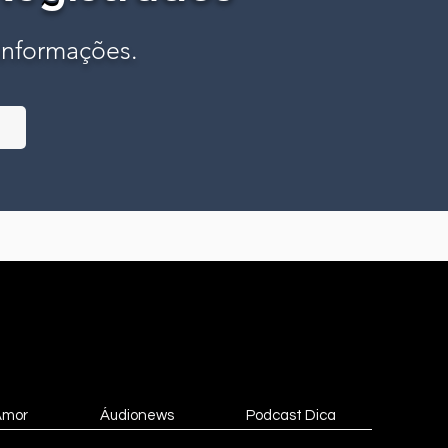
 informações.
Amor
Áudionews
Podcast Dica