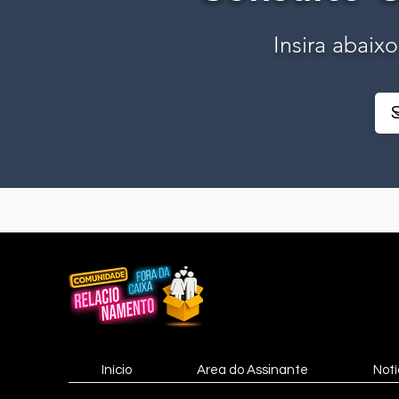
Insira abaix
Início
Area do Assinante
Notí