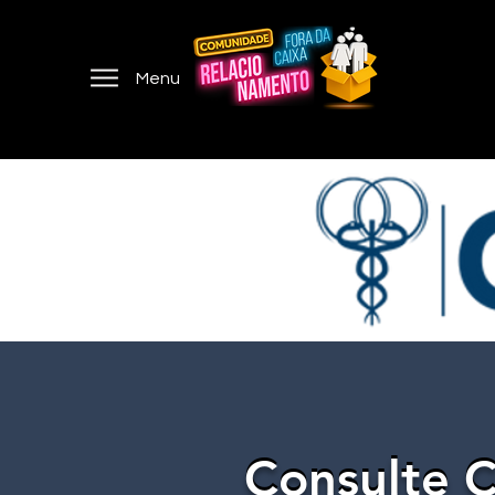
Menu
Consulte C
Consulte C