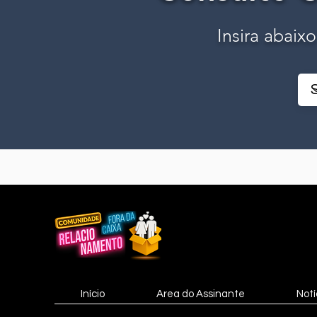
Insira abaix
Início
Area do Assinante
Notí