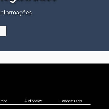
 informações.
Amor
Áudionews
Podcast Dica