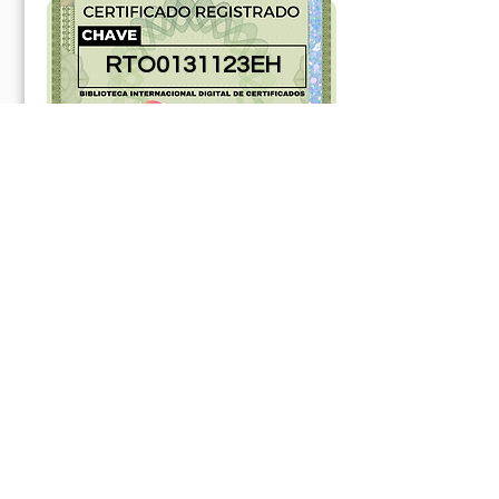
RTO0131123EH
181091ABR