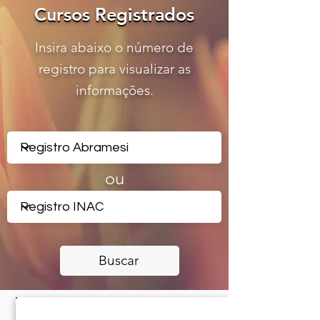
Cursos Registrados
Cursos Registrados
Insira abaixo o número de
registro para visualizar as
informações.
ou
Buscar
CERTIFICADO REGISTRADO -