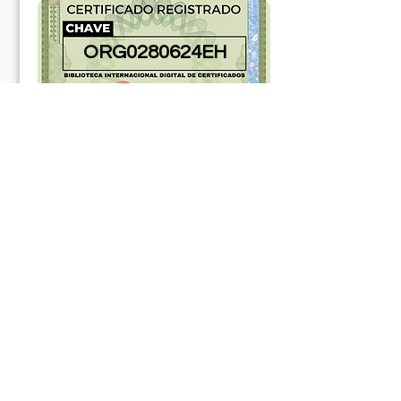
ORG0280624EH
181312ABR