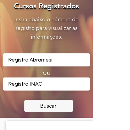
Cursos Registrados
Cursos Registrados
Insira abaixo o número de
registro para visualizar as
informações.
ou
Buscar
CERTIFICADO REGISTRADO -