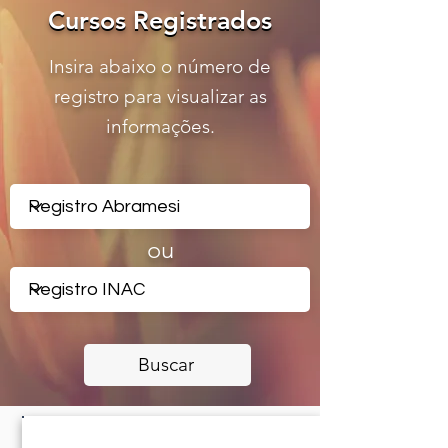
Cursos Registrados
Cursos Registrados
Insira abaixo o número de
registro para visualizar as
informações.
ou
Buscar
CERTIFICADO REGISTRADO -