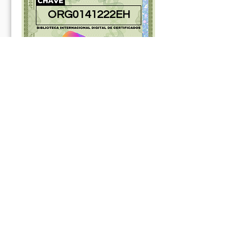
ORG0141222EH
181030ABR