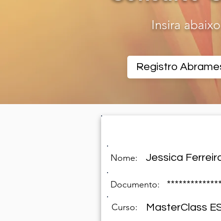
Insira abaix
CERTIFICADO REGISTR
Jessica Ferreir
Nome:
*************
Documento:
Curso:
MasterClass E