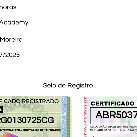
 horas
M Academy
 Moreira
7/2025
Selo de Registro
ABR503
G0130725CG