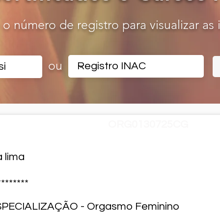
o o número de registro para visualizar as
ou
ADO - Registro Nº
ORG0130725CG
a lima
********
SPECIALIZAÇÃO - Orgasmo Feminino