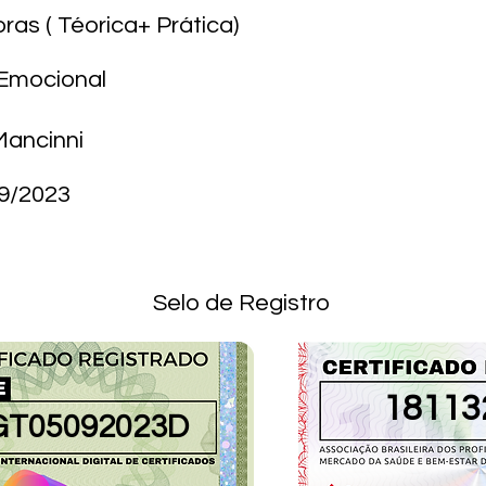
oras ( Téorica+ Prática)
Emocional
Mancinni
9/2023
Selo de Registro
1811
T05092023D