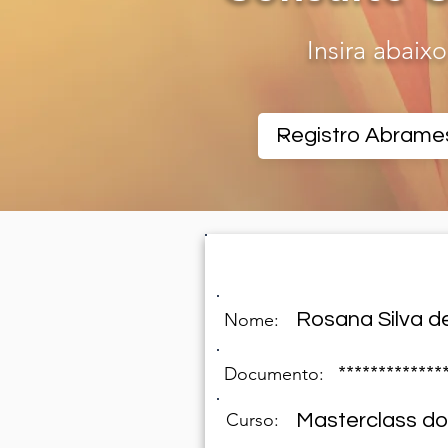
Insira abaix
CERTIFICADO REGISTR
Rosana Silva d
Nome:
*************
Documento:
Curso:
Masterclass do