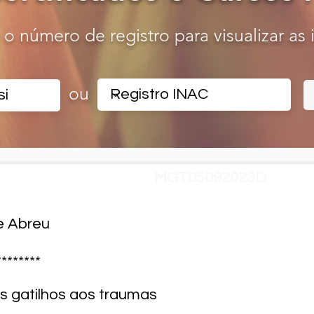
o o número de registro para visualizar as
ou
ADO - Registro Nº
MGT05092023D
e Abreu
********
s gatilhos aos traumas