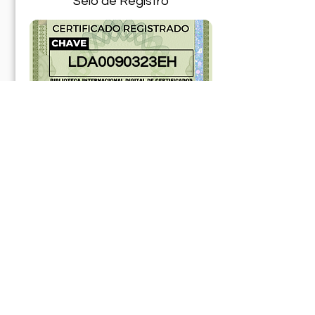
Selo de Registro
LDA0090323EH
181184ABR