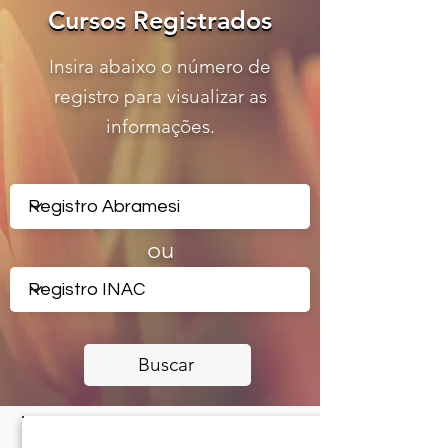
Cursos Registrados
Cursos Registrados
Insira abaixo o número de
registro para visualizar as
informações.
ou
Buscar
CERTIFICADO REGISTRADO -