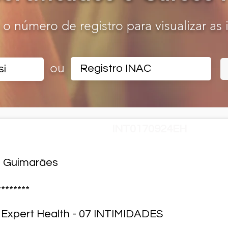
o o número de registro para visualizar as
ou
ADO - Registro Nº
INT0170924EH
a Guimarães
********
 Expert Health - 07 INTIMIDADES