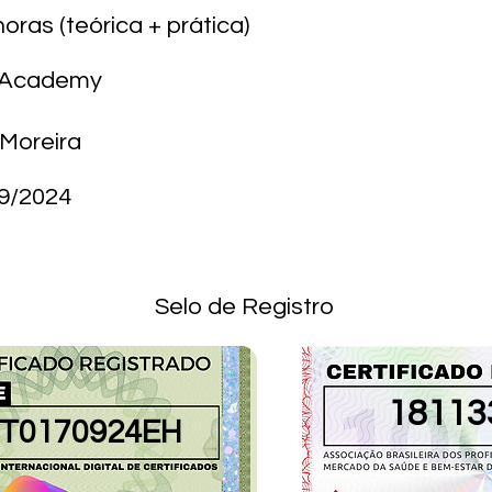
horas (teórica + prática)
M Academy
 Moreira
9/2024
Selo de Registro
1811
NT0170924EH