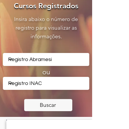
Cursos Registrados
Cursos Registrados
Insira abaixo o número de
registro para visualizar as
informações.
ou
Buscar
CERTIFICADO REGISTRADO -