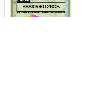
ESSI0590126CB
0181049ABR