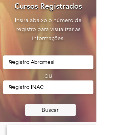
Cursos Registrados
Cursos Registrados
Insira abaixo o número de
registro para visualizar as
informações.
ou
Buscar
CERTIFICADO REGISTRADO -