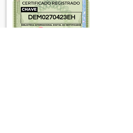
DEM0270423EH
181304ABR