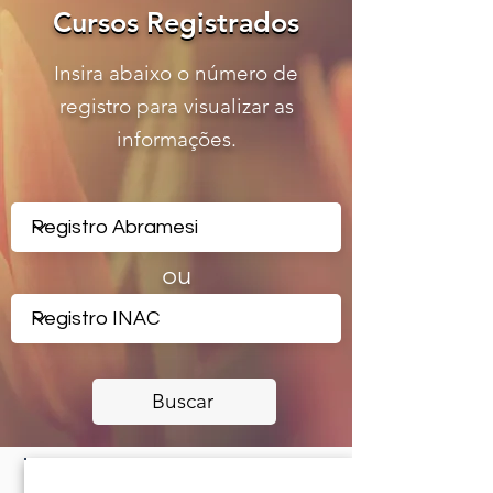
Cursos Registrados
Cursos Registrados
Insira abaixo o número de
registro para visualizar as
informações.
ou
Buscar
CERTIFICADO REGISTRADO -