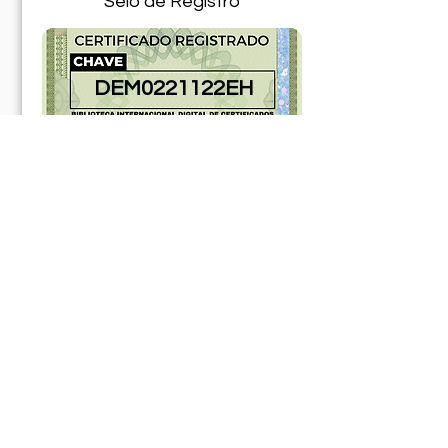
Selo de Registro
DEM0221122EH
181286ABR