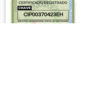
CIP00370423EH
181134ABR