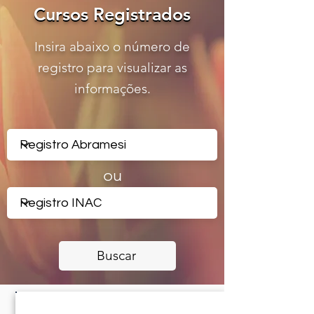
Cursos Registrados
Cursos Registrados
Insira abaixo o número de
registro para visualizar as
informações.
ou
Buscar
CERTIFICADO REGISTRADO -