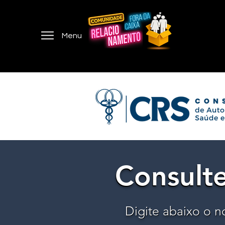
Menu
Consulte
Consulte
Digite abaixo o n
Digite abaixo o n