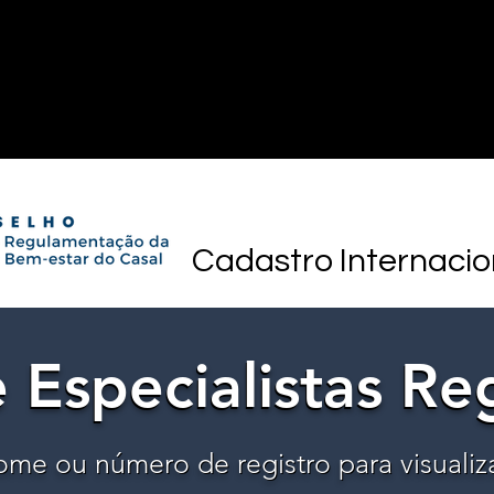
Cadastro Internacio
 Especialistas Re
 Especialistas Re
ome ou número de registro para visualiz
ome ou número de registro para visualiz