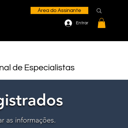
Área do Assinante
Entrar
nal de Especialistas
gistrados
gistrados
ar as informações.
ar as informações.